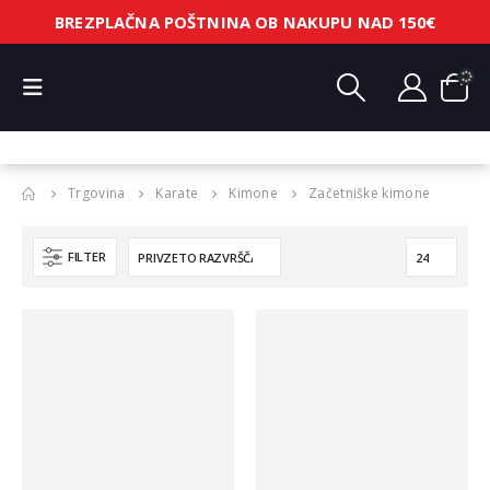
BREZPLAČNA POŠTNINA OB NAKUPU NAD 150€
Trgovina
Karate
Kimone
Začetniške kimone
FILTER