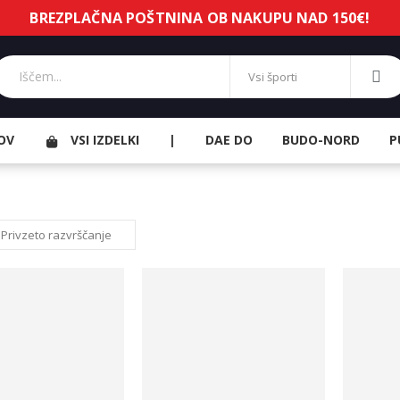
BREZPLAČNA POŠTNINA OB NAKUPU NAD 150€!
OV
VSI IZDELKI
|
DAE DO
BUDO-NORD
P