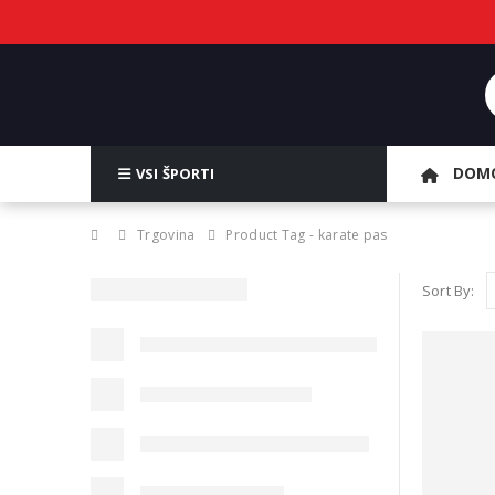
DOM
VSI ŠPORTI
Trgovina
Product Tag -
karate pas
Sort By: