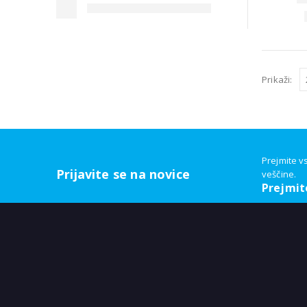
Prikaži:
Prejmite v
Prijavite se na novice
veščine.
Prejmit