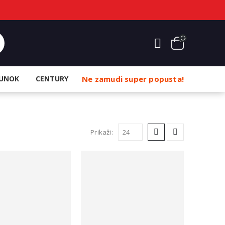
UNOK
CENTURY
Ne zamudi super popusta!
Prikaži: