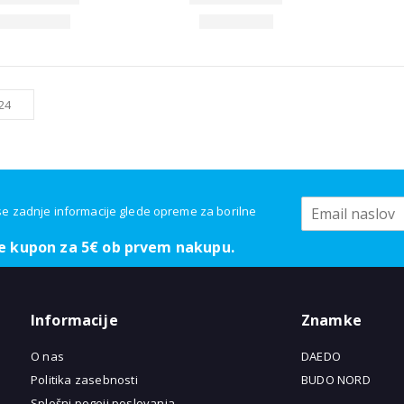
se zadnje informacije glede opreme za borilne
e kupon za 5€ ob prvem nakupu.
Informacije
Znamke
O nas
DAEDO
Politika zasebnosti
BUDO NORD
Splošni pogoji poslovanja