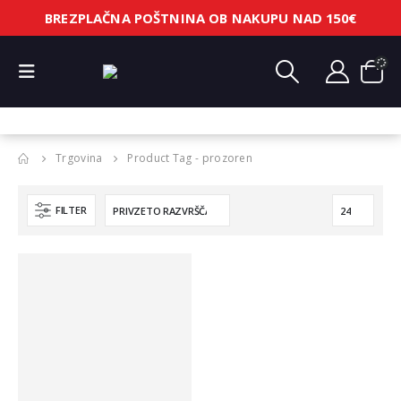
BREZPLAČNA POŠTNINA OB NAKUPU NAD 150€
Trgovina
Product Tag -
prozoren
FILTER