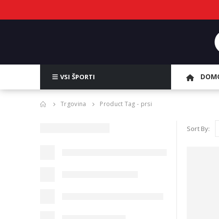
DOM
VSI ŠPORTI
Trgovina
Product Tag -
prsi
Sort By: