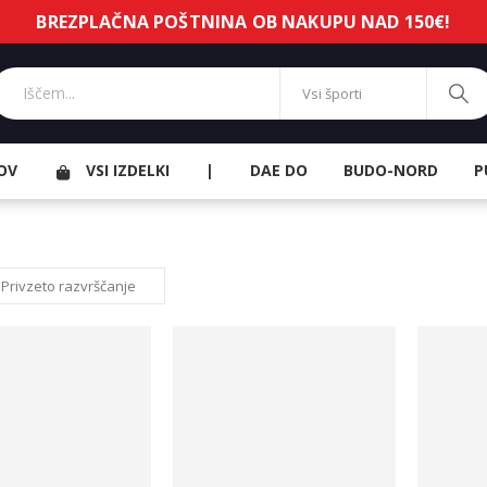
BREZPLAČNA POŠTNINA OB NAKUPU NAD 150€!
OV
VSI IZDELKI
|
DAE DO
BUDO-NORD
P