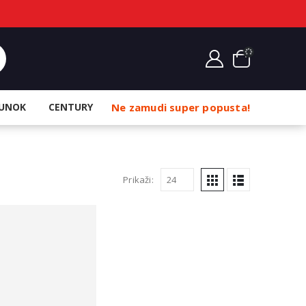
UNOK
CENTURY
Ne zamudi super popusta!
Prikaži: