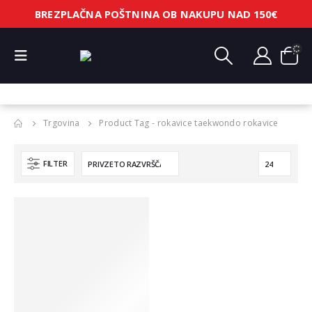
BREZPLAČNA POŠTNINA OB NAKUPU NAD 150€
Trgovina
Product Tag -
rokavice taekwondo rokavice
FILTER