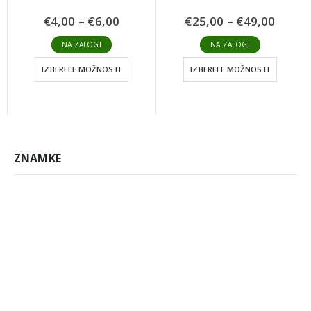
Cenovni
Cenov
€
4,00
–
€
6,00
€
25,00
–
€
49,00
razpon:
razpo
od
od
NA ZALOGI
NA ZALOGI
€4,00
€25,0
do
do
IZBERITE MOŽNOSTI
IZBERITE MOŽNOSTI
€6,00
€49,0
ZNAMKE