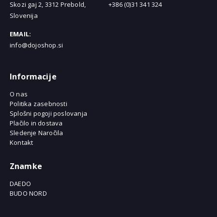
Skozi gaj 2, 3312 Prebold,
+386 (0)31 341 324
Slovenija
EMAIL:
info@dojoshop.si
Informacije
O nas
Politika zasebnosti
Splošni pogoji poslovanja
Plačilo in dostava
Sledenje Naročila
Kontakt
Znamke
DAEDO
BUDO NORD