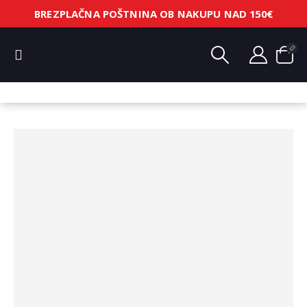
BREZPLAČNA POŠTNINA OB NAKUPU NAD 150€