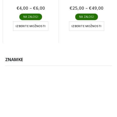
Cenovni
Cenov
€
4,00
–
€
6,00
€
25,00
–
€
49,00
razpon:
razpo
od
od
NA ZALOGI
NA ZALOGI
€4,00
€25,0
do
do
IZBERITE MOŽNOSTI
IZBERITE MOŽNOSTI
€6,00
€49,0
ZNAMKE