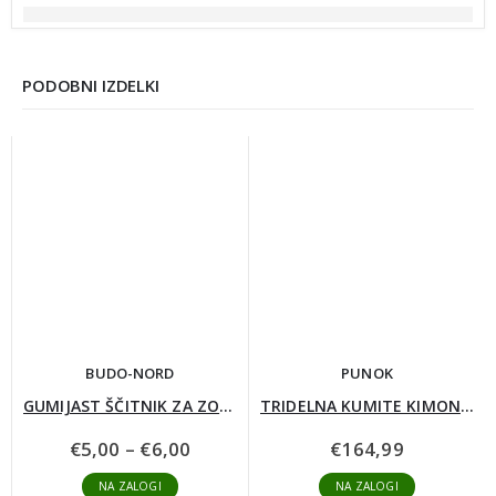
PODOBNI IZDELKI
BUDO-NORD
PUNOK
GUMIJAST ŠČITNIK ZA ZOBE – ODRASLI – BARVNI
TRIDELNA KUMITE KIMONA “BLITZ 2”
Cenovni
€
5,00
–
€
6,00
€
164,99
razpon:
od
NA ZALOGI
NA ZALOGI