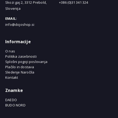
Skozi gaj 2, 3312 Prebold,
+386 (0)31 341 324
Slovenija
EMAIL:
info@dojoshop.si
Informacije
O nas
Politika zasebnosti
Splošni pogoji poslovanja
Plačilo in dostava
Sledenje Naročila
Kontakt
Znamke
DAEDO
BUDO NORD