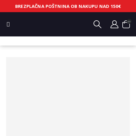
BREZPLAČNA POŠTNINA OB NAKUPU NAD 150€