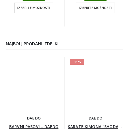
€5,00
do
IZBERITE MOŽNOSTI
IZBERITE MOŽNOSTI
€6,00
NAJBOLJ PRODANI IZDELKI
-11%
DAE DO
DAE DO
BARVNI PASOVI – DAEDO
KARATE KIMONA “SHODAN”