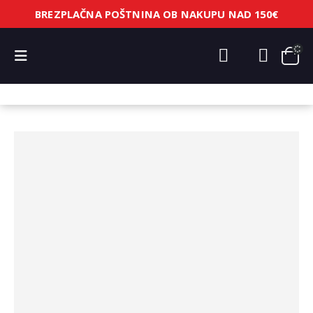
BREZPLAČNA POŠTNINA OB NAKUPU NAD 150€