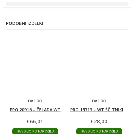
PODOBNI IZDELKI
DAE DO
DAE DO
PRO 20916 – ČELADA WT
PRO 15713 – WT ŠČITNIKI ZA GOLENI
€
66,01
€
28,00
NA VOLJO PO NAROČILU
NA VOLJO PO NAROČILU