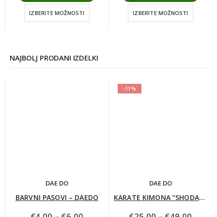
IZBERITE MOŽNOSTI
IZBERITE MOŽNOSTI
NAJBOLJ PRODANI IZDELKI
-11%
DAE DO
DAE DO
BARVNI PASOVI – DAEDO
KARATE KIMONA “SHODAN”
Cenovni
Cenov
€
4,00
–
€
6,00
€
25,00
–
€
49,00