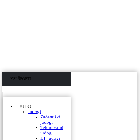
VSI ŠPORTI
VSI IZDELKI
JUDO
Judogi
Začetniški
judogi
Tekmovalni
judogi
IJF judogi