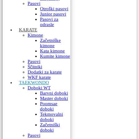
Pasovi
Otroški pasovi
Junior pasovi
Pasovi za
odrasle
KARATE
Kimone
Začetniške
kimone
Kata kimone
Kumite kimone
Pasovi
Ščitniki
Dodatki za karate
WKF karate
TAEKWONDO
Doboki WT
Barvni doboki
Master doboki
Poomsae
doboki
Tekmovalni
doboki
Začetniški
doboki
Pasovi