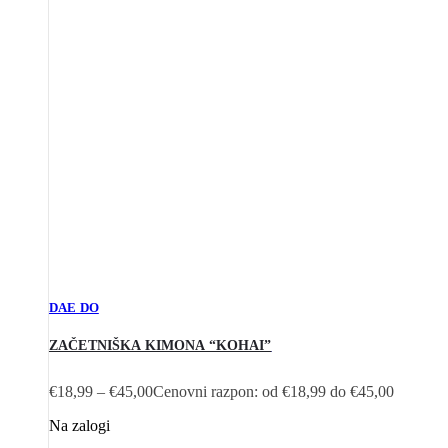
DAE DO
ZAČETNIŠKA KIMONA “KOHAI”
€
18,99
–
€
45,00
Cenovni razpon: od €18,99 do €45,00
Na zalogi