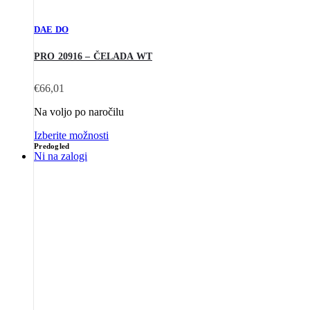
DAE DO
PRO 20916 – ČELADA WT
€
66,01
Na voljo po naročilu
Izberite možnosti
Predogled
Ni na zalogi