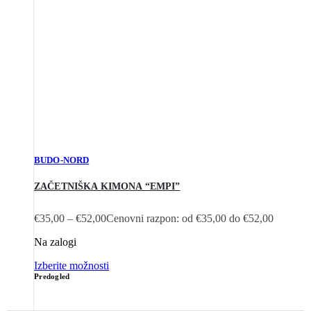
BUDO-NORD
ZAČETNIŠKA KIMONA “EMPI”
€
35,00
–
€
52,00
Cenovni razpon: od €35,00 do €52,00
Na zalogi
Izberite možnosti
Predogled