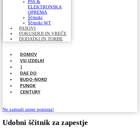
PSS &
ELEKTRONSKA
OPREMA
Ščitniki
Ščitniki WT
PASOVI
FOKUSERJI IN VREČE
DODATKI IN TORBE
DOMOV
VSI IZDELKI
|
DAE DO
BUDO-NORD
PUNOK
CENTURY
Ne zamudi super popusta!
Udobni ščitnik za zapestje