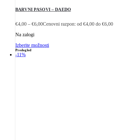
BARVNI PASOVI – DAEDO
€
4,00
–
€
6,00
Cenovni razpon: od €4,00 do €6,00
Na zalogi
Izberite možnosti
Predogled
-11%