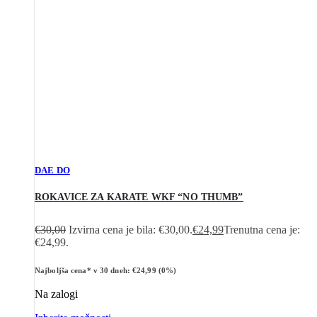
DAE DO
ROKAVICE ZA KARATE WKF “NO THUMB”
€
30,00
Izvirna cena je bila: €30,00.
€
24,99
Trenutna cena je:
€24,99.
Najboljša cena* v 30 dneh:
€
24,99
(0%)
Na zalogi