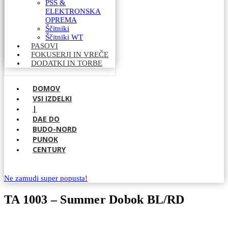
PSS &
ELEKTRONSKA
OPREMA
Ščitniki
Ščitniki WT
PASOVI
FOKUSERJI IN VREČE
DODATKI IN TORBE
DOMOV
VSI IZDELKI
|
DAE DO
BUDO-NORD
PUNOK
CENTURY
Ne zamudi super popusta!
TA 1003 – Summer Dobok BL/RD