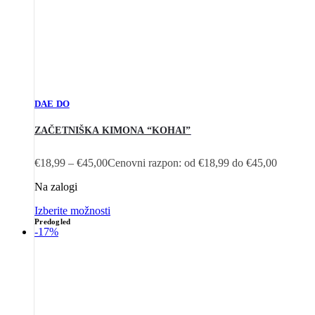
DAE DO
ZAČETNIŠKA KIMONA “KOHAI”
€
18,99
–
€
45,00
Cenovni razpon: od €18,99 do €45,00
Na zalogi
Izberite možnosti
Predogled
-17%