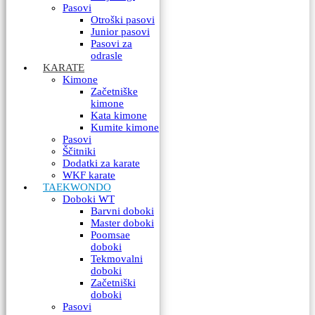
Pasovi
Otroški pasovi
Junior pasovi
Pasovi za
odrasle
KARATE
Kimone
Začetniške
kimone
Kata kimone
Kumite kimone
Pasovi
Ščitniki
Dodatki za karate
WKF karate
TAEKWONDO
Doboki WT
Barvni doboki
Master doboki
Poomsae
doboki
Tekmovalni
doboki
Začetniški
doboki
Pasovi