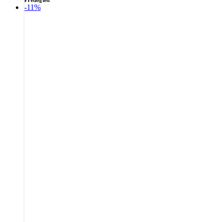
Predogled
-11%