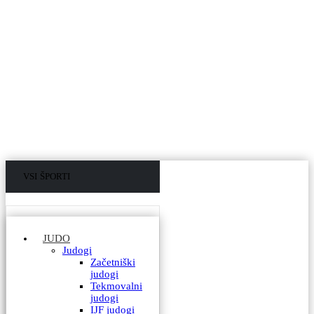
VSI ŠPORTI
VSI IZDELKI
JUDO
Judogi
Začetniški
judogi
Tekmovalni
judogi
IJF judogi